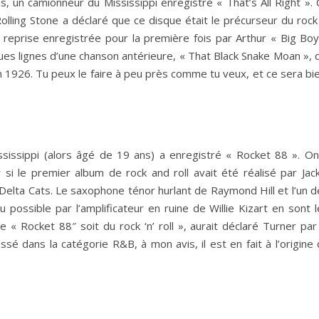
, un camionneur du Mississippi enregistre « That’s All Right ». 
olling Stone a déclaré que ce disque était le précurseur du rock
ne reprise enregistrée pour la première fois par Arthur « Big Bo
s lignes d’une chanson antérieure, « That Black Snake Moan », q
n 1926. Tu peux le faire à peu près comme tu veux, et ce sera bi
sissippi (alors âgé de 19 ans) a enregistré « Rocket 88 ». On
si le premier album de rock and roll avait été réalisé par Jack
Delta Cats. Le saxophone ténor hurlant de Raymond Hill et l’un d
possible par l’amplificateur en ruine de Willie Kizart en sont l
« Rocket 88″ soit du rock ‘n’ roll », aurait déclaré Turner par 
ssé dans la catégorie R&B, à mon avis, il est en fait à l’origine