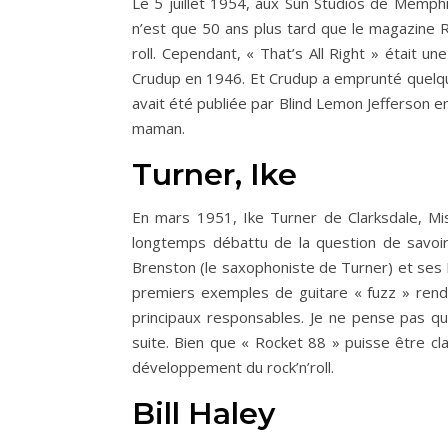
Le 5 juillet 1954, aux Sun Studios de Memphis
n’est que 50 ans plus tard que le magazine R
roll. Cependant, « That’s All Right » était u
Crudup en 1946. Et Crudup a emprunté quelque
avait été publiée par Blind Lemon Jefferson e
maman.
Turner, Ike
En mars 1951, Ike Turner de Clarksdale, Mis
longtemps débattu de la question de savoir 
Brenston (le saxophoniste de Turner) et ses 
premiers exemples de guitare « fuzz » rendu 
principaux responsables. Je ne pense pas que 
suite. Bien que « Rocket 88 » puisse être cla
développement du rock’n’roll.
Bill Haley