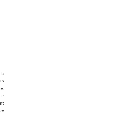
la
ts
e.
 se
int
ace