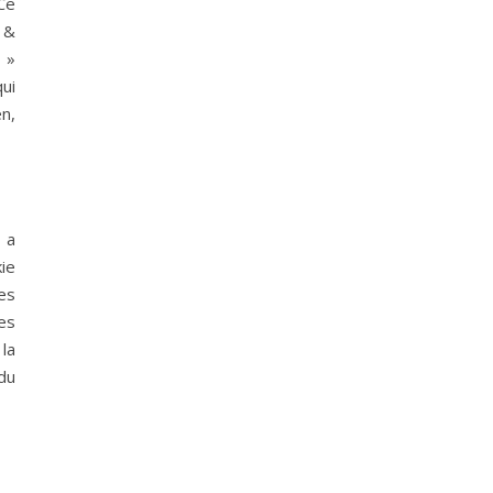
Ce
 &
y »
ui
en,
 a
ie
es
es
la
 du