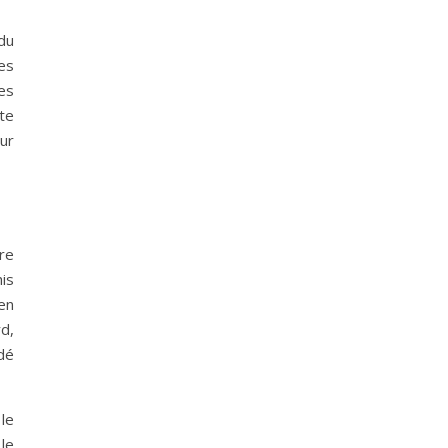
du
es
ues
ste
ur
re
is
 en
rd,
dé
 le
le