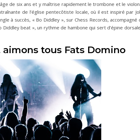
ge de six ans et y maîtrise rapidement le trombone et le violon.
traînante de l’église pentecôtiste locale, où il est inspiré par J
single à succès, « Bo Diddley », sur Chess Records, accompagné 
« Bo Diddley beat », un rythme de hambone qui sert d’épine dorsal
t aimons tous Fats Domino