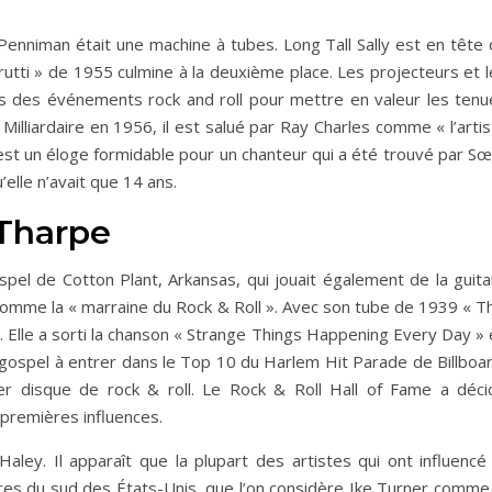
Penniman était une machine à tubes. Long Tall Sally est en tête 
utti » de 1955 culmine à la deuxième place. Les projecteurs et l
e lors des événements rock and roll pour mettre en valeur les ten
Milliardaire en 1956, il est salué par Ray Charles comme « l’arti
est un éloge formidable pour un chanteur qui a été trouvé par Sœ
elle n’avait que 14 ans.
 Tharpe
pel de Cotton Plant, Arkansas, qui jouait également de la guita
comme la « marraine du Rock & Roll ». Avec son tube de 1939 « Th
le. Elle a sorti la chanson « Strange Things Happening Every Day »
e gospel à entrer dans le Top 10 du Harlem Hit Parade de Billboa
er disque de rock & roll. Le Rock & Roll Hall of Fame a déci
premières influences.
 Haley. Il apparaît que la plupart des artistes qui ont influencé
ires du sud des États-Unis, que l’on considère Ike Turner comme 