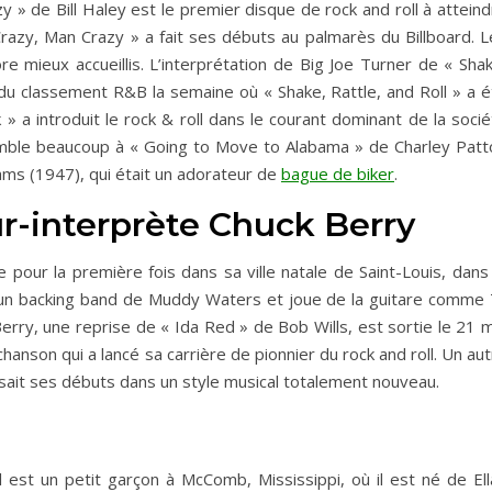
y » de Bill Haley est le premier disque de rock and roll à attein
razy, Man Crazy » a fait ses débuts au palmarès du Billboard. L
 mieux accueillis. L’interprétation de Big Joe Turner de « Shak
e du classement R&B la semaine où « Shake, Rattle, and Roll » a 
» a introduit le rock & roll dans le courant dominant de la soci
semble beaucoup à « Going to Move to Alabama » de Charley Patt
ams (1947), qui était un adorateur de
bague de biker
.
r-interprète Chuck Berry
 pour la première fois dans sa ville natale de Saint-Louis, dans
 un backing band de Muddy Waters et joue de la guitare comme 
rry, une reprise de « Ida Red » de Bob Wills, est sortie le 21 m
nson qui a lancé sa carrière de pionnier du rock and roll. Un au
sait ses débuts dans un style musical totalement nouveau.
l est un petit garçon à McComb, Mississippi, où il est né de Ell