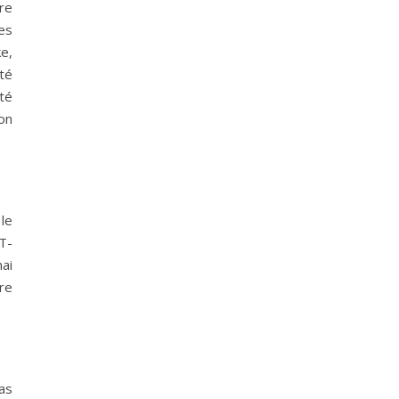
dre
es
e,
été
été
on
 le
T-
ai
tre
as