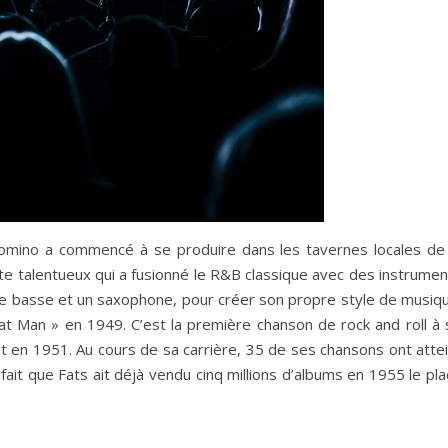
Domino a commencé à se produire dans les tavernes locales de 
te talentueux qui a fusionné le R&B classique avec des instrumen
ne basse et un saxophone, pour créer son propre style de musiqu
 Fat Man » en 1949. C’est la première chanson de rock and roll à
fit en 1951. Au cours de sa carrière, 35 de ses chansons ont atte
fait que Fats ait déjà vendu cinq millions d’albums en 1955 le pl