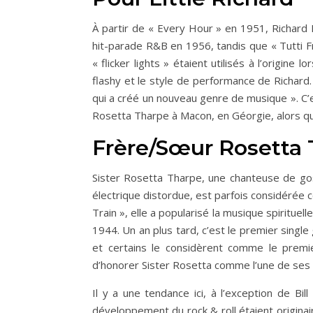
À partir de « Every Hour » en 1951, Richard 
hit-parade R&B en 1956, tandis que « Tutti Fr
« flicker lights » étaient utilisés à l’origin
flashy et le style de performance de Richard. 
qui a créé un nouveau genre de musique ». C’
Rosetta Tharpe à Macon, en Géorgie, alors qu’
Frère/Sœur Rosetta
Sister Rosetta Tharpe, une chanteuse de gos
électrique distordue, est parfois considérée 
Train », elle a popularisé la musique spirituel
1944. Un an plus tard, c’est le premier singl
et certains le considèrent comme le premi
d’honorer Sister Rosetta comme l’une de ses 
Il y a une tendance ici, à l’exception de Bill
développement du rock & roll étaient origina