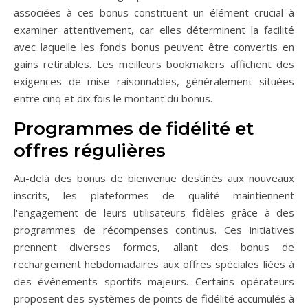
associées à ces bonus constituent un élément crucial à
examiner attentivement, car elles déterminent la facilité
avec laquelle les fonds bonus peuvent être convertis en
gains retirables. Les meilleurs bookmakers affichent des
exigences de mise raisonnables, généralement situées
entre cinq et dix fois le montant du bonus.
Programmes de fidélité et
offres régulières
Au-delà des bonus de bienvenue destinés aux nouveaux
inscrits, les plateformes de qualité maintiennent
l'engagement de leurs utilisateurs fidèles grâce à des
programmes de récompenses continus. Ces initiatives
prennent diverses formes, allant des bonus de
rechargement hebdomadaires aux offres spéciales liées à
des événements sportifs majeurs. Certains opérateurs
proposent des systèmes de points de fidélité accumulés à