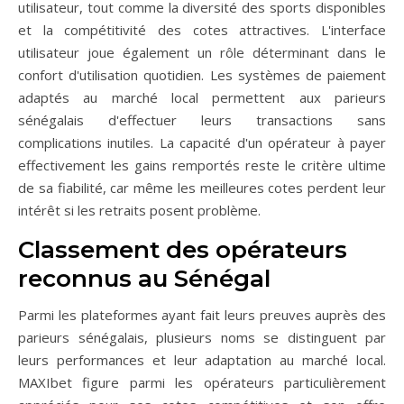
utilisateur, tout comme la diversité des sports disponibles
et la compétitivité des cotes attractives. L'interface
utilisateur joue également un rôle déterminant dans le
confort d'utilisation quotidien. Les systèmes de paiement
adaptés au marché local permettent aux parieurs
sénégalais d'effectuer leurs transactions sans
complications inutiles. La capacité d'un opérateur à payer
effectivement les gains remportés reste le critère ultime
de sa fiabilité, car même les meilleures cotes perdent leur
intérêt si les retraits posent problème.
Classement des opérateurs
reconnus au Sénégal
Parmi les plateformes ayant fait leurs preuves auprès des
parieurs sénégalais, plusieurs noms se distinguent par
leurs performances et leur adaptation au marché local.
MAXIbet figure parmi les opérateurs particulièrement