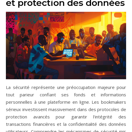
et protection des données
La sécurité représente une préoccupation majeure pour
tout parieur confiant ses fonds et informations
personnelles à une plateforme en ligne. Les bookmakers
sérieux investissent massivement dans des protocoles de
protection avancés pour garantir l'intégrité des
transactions financières et la confidentialité des données
utilisateurs. Comprendre les mécanismes de sécurité mis