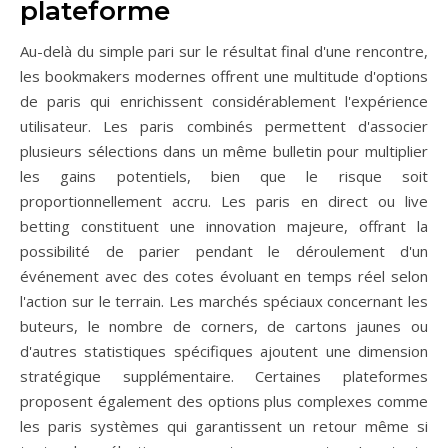
plateforme
Au-delà du simple pari sur le résultat final d'une rencontre,
les bookmakers modernes offrent une multitude d'options
de paris qui enrichissent considérablement l'expérience
utilisateur. Les paris combinés permettent d'associer
plusieurs sélections dans un même bulletin pour multiplier
les gains potentiels, bien que le risque soit
proportionnellement accru. Les paris en direct ou live
betting constituent une innovation majeure, offrant la
possibilité de parier pendant le déroulement d'un
événement avec des cotes évoluant en temps réel selon
l'action sur le terrain. Les marchés spéciaux concernant les
buteurs, le nombre de corners, de cartons jaunes ou
d'autres statistiques spécifiques ajoutent une dimension
stratégique supplémentaire. Certaines plateformes
proposent également des options plus complexes comme
les paris systèmes qui garantissent un retour même si