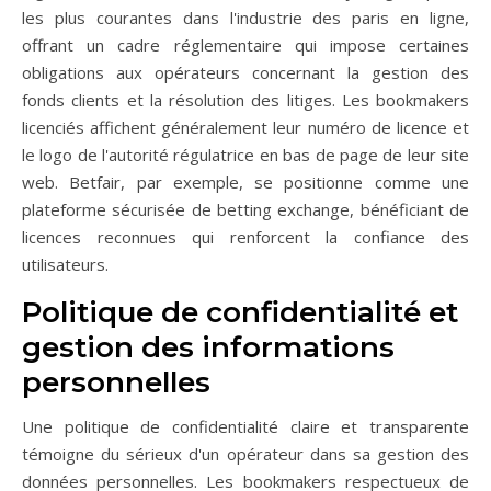
les plus courantes dans l'industrie des paris en ligne,
offrant un cadre réglementaire qui impose certaines
obligations aux opérateurs concernant la gestion des
fonds clients et la résolution des litiges. Les bookmakers
licenciés affichent généralement leur numéro de licence et
le logo de l'autorité régulatrice en bas de page de leur site
web. Betfair, par exemple, se positionne comme une
plateforme sécurisée de betting exchange, bénéficiant de
licences reconnues qui renforcent la confiance des
utilisateurs.
Politique de confidentialité et
gestion des informations
personnelles
Une politique de confidentialité claire et transparente
témoigne du sérieux d'un opérateur dans sa gestion des
données personnelles. Les bookmakers respectueux de