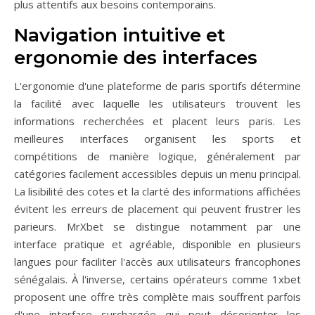
plus attentifs aux besoins contemporains.
Navigation intuitive et
ergonomie des interfaces
L'ergonomie d'une plateforme de paris sportifs détermine
la facilité avec laquelle les utilisateurs trouvent les
informations recherchées et placent leurs paris. Les
meilleures interfaces organisent les sports et
compétitions de manière logique, généralement par
catégories facilement accessibles depuis un menu principal.
La lisibilité des cotes et la clarté des informations affichées
évitent les erreurs de placement qui peuvent frustrer les
parieurs. MrXbet se distingue notamment par une
interface pratique et agréable, disponible en plusieurs
langues pour faciliter l'accès aux utilisateurs francophones
sénégalais. À l'inverse, certains opérateurs comme 1xbet
proposent une offre très complète mais souffrent parfois
d'une interface surchargée qui peut désorienter les