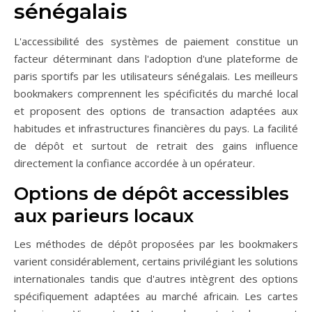
sénégalais
L'accessibilité des systèmes de paiement constitue un
facteur déterminant dans l'adoption d'une plateforme de
paris sportifs par les utilisateurs sénégalais. Les meilleurs
bookmakers comprennent les spécificités du marché local
et proposent des options de transaction adaptées aux
habitudes et infrastructures financières du pays. La facilité
de dépôt et surtout de retrait des gains influence
directement la confiance accordée à un opérateur.
Options de dépôt accessibles
aux parieurs locaux
Les méthodes de dépôt proposées par les bookmakers
varient considérablement, certains privilégiant les solutions
internationales tandis que d'autres intègrent des options
spécifiquement adaptées au marché africain. Les cartes