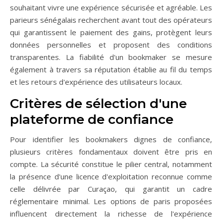
souhaitant vivre une expérience sécurisée et agréable. Les
parieurs sénégalais recherchent avant tout des opérateurs
qui garantissent le paiement des gains, protègent leurs
données personnelles et proposent des conditions
transparentes. La fiabilité d'un bookmaker se mesure
également à travers sa réputation établie au fil du temps
et les retours d'expérience des utilisateurs locaux.
Critères de sélection d'une
plateforme de confiance
Pour identifier les bookmakers dignes de confiance,
plusieurs critères fondamentaux doivent être pris en
compte. La sécurité constitue le pilier central, notamment
la présence d'une licence d'exploitation reconnue comme
celle délivrée par Curaçao, qui garantit un cadre
réglementaire minimal. Les options de paris proposées
influencent directement la richesse de l'expérience