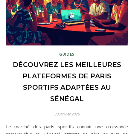
GUIDES
DÉCOUVREZ LES MEILLEURES
PLATEFORMES DE PARIS
SPORTIFS ADAPTÉES AU
SÉNÉGAL
30 janvier 2026
Le marché des paris sportifs connaît une croissance