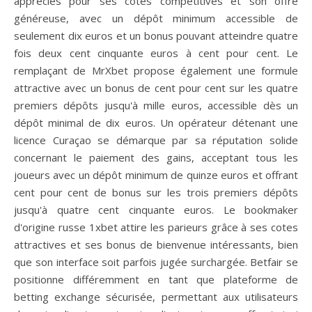
appréciés pour ses cotes compétitives et son offre
généreuse, avec un dépôt minimum accessible de
seulement dix euros et un bonus pouvant atteindre quatre
fois deux cent cinquante euros à cent pour cent. Le
remplaçant de MrXbet propose également une formule
attractive avec un bonus de cent pour cent sur les quatre
premiers dépôts jusqu'à mille euros, accessible dès un
dépôt minimal de dix euros. Un opérateur détenant une
licence Curaçao se démarque par sa réputation solide
concernant le paiement des gains, acceptant tous les
joueurs avec un dépôt minimum de quinze euros et offrant
cent pour cent de bonus sur les trois premiers dépôts
jusqu'à quatre cent cinquante euros. Le bookmaker
d'origine russe 1xbet attire les parieurs grâce à ses cotes
attractives et ses bonus de bienvenue intéressants, bien
que son interface soit parfois jugée surchargée. Betfair se
positionne différemment en tant que plateforme de
betting exchange sécurisée, permettant aux utilisateurs