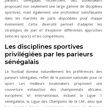
parieurs sénégalais recherchent des bookmakers
proposant non seulement une large gamme de disciplines
sportives, mais également une profondeur satisfaisante
dans les marchés de paris disponibles pour chaque
événement. Cette diversité permet d'adapter les
stratégies de pari et d'explorer différentes approches
selon les sports et les compétitions.
Les disciplines sportives
privilégiées par les parieurs
sénégalais
Le football domine naturellement les préférences des
parieurs sénégalais, reflet de la passion nationale pour ce
sport. Les meilleurs bookmakers proposent une
couverture exhaustive des championnats africains,
européens et internationaux, incluant la Ligue 1
sénégalaise, la Ligue des Champions de la CAF, ainsi que